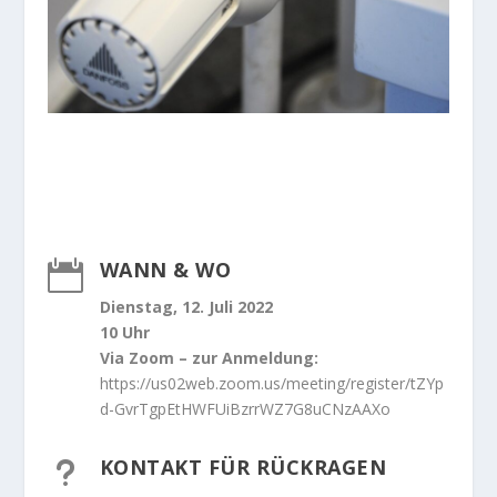
WANN & WO

Dienstag, 12. Juli 2022
10 Uhr
Via Zoom – zur Anmeldung:
https://us02web.zoom.us/meeting/register/tZYp
d-GvrTgpEtHWFUiBzrrWZ7G8uCNzAAXo
KONTAKT FÜR RÜCKRAGEN
u