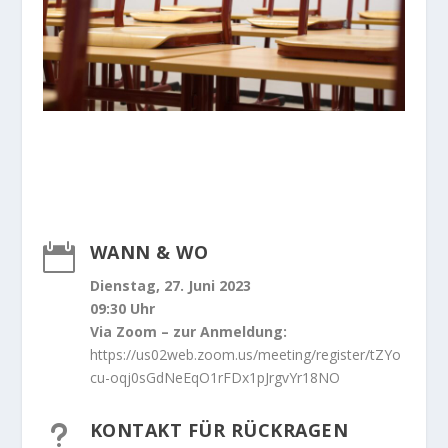
WANN & WO

Dienstag, 27. Juni 2023
09:30 Uhr
Via Zoom – zur Anmeldung:
https://us02web.zoom.us/meeting/register/tZYo
cu-oqj0sGdNeEqO1rFDx1pJrgvYr18NO
KONTAKT FÜR RÜCKRAGEN
u