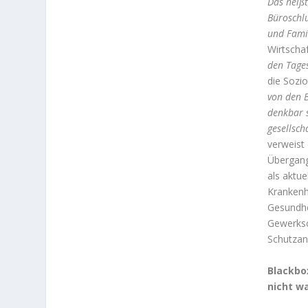
Das heißt
Büro­schl
und Famil
Wirtschaf
den Tage
die Sozio
von den B
denkbar s
gesellsch
verweist 
Übergang
als aktue
Krankenh
Gesundhe
Gewerksc
Schutzan
Blackbo
nicht w