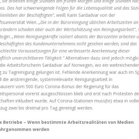
, sie arbeiten einige Stunden am frühen Morgen und einige Stunden na
uss. Das hat schwerwiegende Folgen für die Lebensqualität und das Sozi
ienleben der Beschäftigten“,
weiß Karin Sardadvar von der
tsuniversi­tät Wien.
„Die in der Büroreinigung üblichen Arbeitszeiten an
srändern schaden aber auch der Wertschätzung von Reinigungsarbeit“
,
login:
„Wenn Reinigungskräfte isoliert abseits der Bürozeiten arbeiten 
eschäftig­ten des Kundenunternehmens nicht gesehen werden, sind das
chlechte Voraussetzungen für eine verbesserte Anerkennung dieser
aftlich unverzichtbaren Tätigkeit.“
Alternativen dazu sind jedoch möglic
die Arbeits­forscherin Sardadvar auf Norwegen, wo ein weitreichender
 zu Tagreinigung gelungen ist. Fehlende Anerkennung war auch im Sp
ll die anstrengende, systemrelevante Reinigungsarbeit in
äusern vom 500 Euro Corona-Bonus der Regierung für das
itspersonal vorerst ausgeschlossen blieb und erst nach Protesten de
haften inkludiert wurde. Auf Corona-Stationen muss(te) etwa in voll
zug zwei bis dreimal pro Tag gereinigt werden.
x Betriebe – Wenn bestimmte Arbeitsrealitäten von Medien
ahr­genommen werden