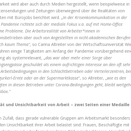
rkeit wird aber auch durch Medien hergestellt, wenn beispielweise in
­tensendungen und Zeitungen überwiegend über die Realitäten von
­ten mit Bürojobs berichtet wird. „
In der Krisenkommunikation in der
n Pandemie richtete sich der mediale Fokus v.a. auf mit Home-Office
e Probleme. Die Arbeitsrealität von Arbeiter*innen in
nsbetrieben aber auch von Angestellten in nicht-akademischen Berufen
och kaum Thema“
, so Carina Altreiter von der Wirtschaftsuniversität Wi
uhren einige Tätigkeiten am Anfang der Pandemie vorübergehend ein
ng als systemrelevant, „
das war aber mehr einer Sorge über
gsengpässe geschuldet als einem aufrich­tigen Interesse an den oft sehr
Arbeitsbedingungen in den Schlachtbetrie­ben oder Verteilerzentren, be
gurkerl-Ernte oder an der Supermarktkasse
“, so Altreiter, „
wie es den
gten in diesen Betrieben unter Corona-Bedin­gungen geht, bleibt weitge
kbox.“
ät und Unsichtbarkeit von Arbeit – zwei Seiten einer Medaille
ein Zufall, dass gerade vulnerable Gruppen am Arbeitsmarkt besonders
len Unsichtbarkeit ihrer Arbeit belastet sind: Frauen, Beschäftigte mit