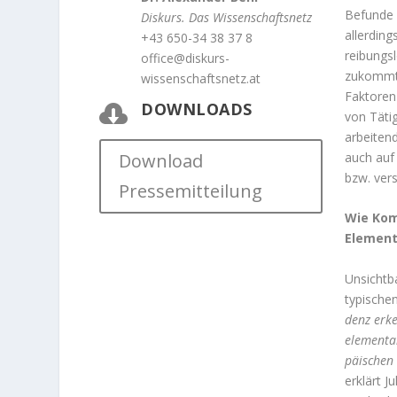
Befunde n
Diskurs. Das Wissenschaftsnetz
allerding
+43 650-34 38 37 8
reibungsl
office@diskurs-
zukommt.
wissenschaftsnetz.at
Faktoren
DOWNLOADS

von Täti
arbeiten
auch auf 
Download
bzw. vers
Pressemitteilung
Wie Kom
Elemen
Unsichtba
typische
denz erke
elemen­ta
päischen
erklärt J