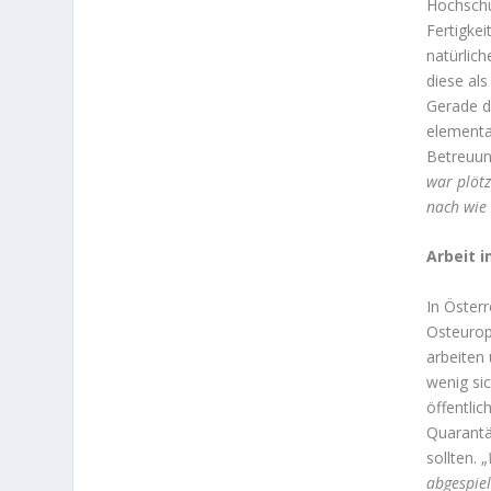
Hochschu
Fertigkei
natürlic
diese al
Gerade d
elementa
Betreuun
war plötz
nach wie 
Arbeit 
In Österr
Osteurop
arbeiten 
wenig si
öffentlic
Quarantä
sollten. „
abgespiel