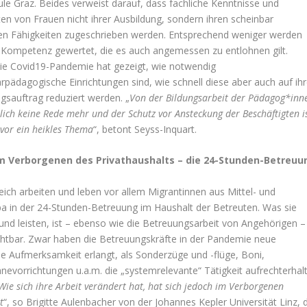
le Graz. Beides verweist darauf, dass fachliche Kenntnisse und
ten von Frauen nicht ihrer Ausbildung, sondern ihren scheinbar
hen Fähigkeiten zugeschrie­ben werden. Entsprechend weniger werden
s Kompetenz gewertet, die es auch angemessen zu entlohnen gilt.
ie Covid19-Pandemie hat gezeigt, wie notwendig
rpädagogische Einrichtungen sind, wie schnell diese aber auch auf ih
gsauftrag reduziert werden. „
Von der Bildungsarbeit der Pädagog*inn
lich keine Rede mehr und der Schutz vor Ansteckung der Beschäftig­ten i
vor ein heikles Thema
“, betont Seyss-Inquart.
im Verborgenen des Privathaushalts – die 24-Stunden-Betreuu
eich arbeiten und leben vor allem Migrantinnen aus Mittel- und
a in der 24-Stunden-Betreuung im Haushalt der Betreuten. Was sie
und leisten, ist – ebenso wie die Betreuungsarbeit von Angehörigen –
chtbar. Zwar haben die Betreuungskräfte in der Pandemie neue
he Aufmerksamkeit erlangt, als Sonderzüge und -flüge, Boni,
nevorrichtungen u.a.m. die „systemrelevante“ Tätigkeit aufrechterhal
Wie sich ihre Arbeit verändert hat, hat sich jedoch im Verborgenen
t
“, so Brigitte Aulenbacher von der Johannes Kepler Universität Linz, d