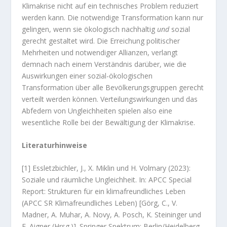
Klimakrise nicht auf ein technisches Problem reduziert
werden kann. Die notwendige Transformation kann nur
gelingen, wenn sie ökologisch nachhaltig
und
sozial
gerecht gestaltet wird. Die Erreichung politischer
Mehrheiten und notwendiger Allianzen, verlangt
demnach nach einem Verständnis darüber, wie die
Auswirkungen einer sozial-ökologischen
Transformation über alle Bevölkerungsgruppen gerecht
verteilt werden können. Verteilungswirkungen und das
Abfedern von Ungleichheiten spielen also eine
wesentliche Rolle bei der Bewältigung der Klimakrise.
Literaturhinweise
[1] Essletzbichler, J., X. Miklin und H. Volmary (2023):
Soziale und räumliche Ungleichheit. In: APCC Special
Report: Strukturen für ein klimafreundliches Leben
(APCC SR Klimafreundliches Leben) [Görg, C., V.
Madner, A. Muhar, A. Novy, A. Posch, K. Steininger und
E. Aigner (Hrsg.)]. Springer Spektrum: Berlin/Heidelberg.